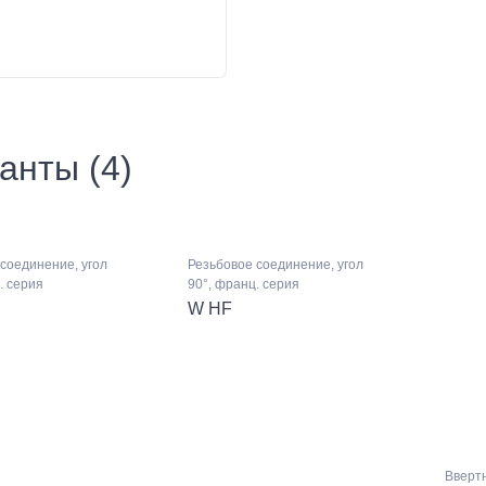
анты (4)
соединение, угол
Резьбовое соединение, угол
. серия
90°, франц. серия
W HF
Вверт