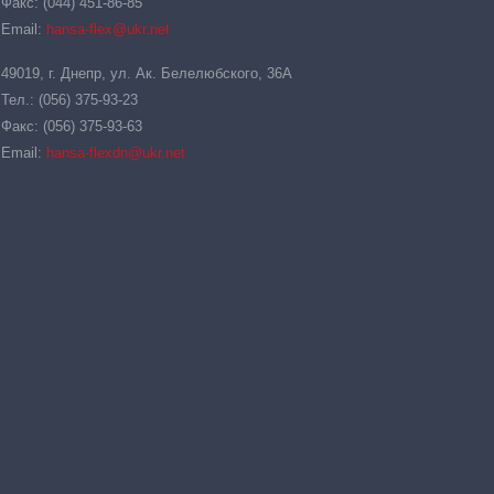
Факс: (044) 451-86-85
Email:
hansa-flex@ukr.net
49019, г. Днепр, ул. Ак. Белелюбского, 36А
Тел.: (056) 375-93-23
Факс: (056) 375-93-63
Email:
hansa-flexdn@ukr.net