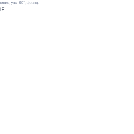
ение, угол 90°, франц.
HF