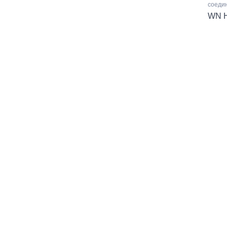
соедин
WN 