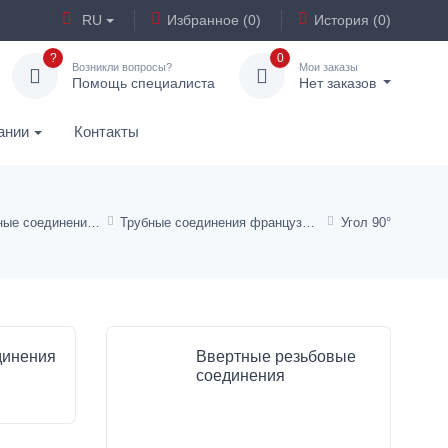
RU
Избранное (0)
История (0)
?
0
Возникли вопросы?
Мои заказы
Помощь специалиста
Нет заказов
ании
Контакты
Резьбовые трубные соединения ISO 8434-1
Трубные соединения французской серии
Угол 90°
динения
Ввертные резьбовые
соединения