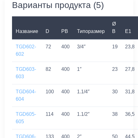
Варианты продукта (5)
Ø
Название
D
PB
Типоразмер
B
E1
TGD602-
72
400
3/4″
19
23,8
602
TGD603-
82
400
1″
23
27,8
603
TGD604-
100
400
1.1/4″
30
31,8
604
TGD605-
114
400
1.1/2″
38
36,5
605
TGD606-
133
400
2″
50
44,5