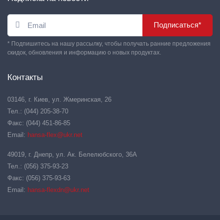
Подписаться*
* Подпишитесь на нашу рассылку, чтобы получать ранние предложения
скидок, обновления и информацию о новых продуктах.
Контакты
03146, г. Киев, ул. Жмеринская, 26
Тел.: (044) 205-38-70
Факс: (044) 451-86-85
Email:
hansa-flex@ukr.net
49019, г. Днепр, ул. Ак. Белелюбского, 36А
Тел.: (056) 375-93-23
Факс: (056) 375-93-63
Email:
hansa-flexdn@ukr.net