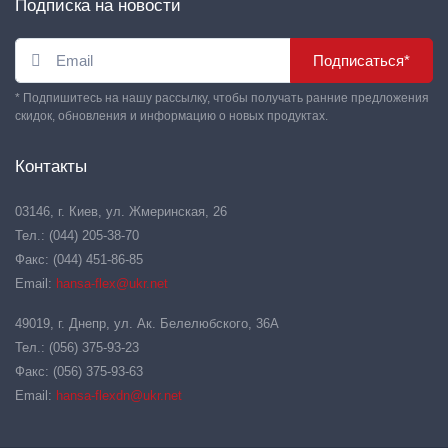
Подписка на новости
Подписаться*
* Подпишитесь на нашу рассылку, чтобы получать ранние предложения
скидок, обновления и информацию о новых продуктах.
Контакты
03146, г. Киев, ул. Жмеринская, 26
Тел.: (044) 205-38-70
Факс: (044) 451-86-85
Email:
hansa-flex@ukr.net
49019, г. Днепр, ул. Ак. Белелюбского, 36А
Тел.: (056) 375-93-23
Факс: (056) 375-93-63
Email:
hansa-flexdn@ukr.net