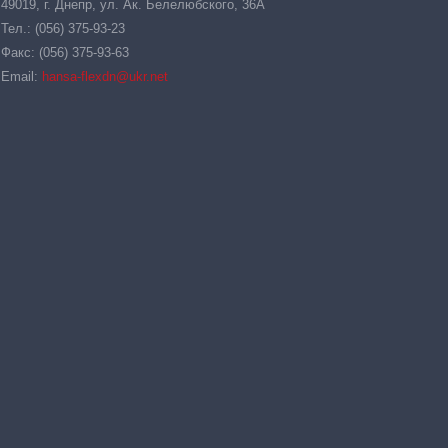
49019, г. Днепр, ул. Ак. Белелюбского, 36А
Тел.: (056) 375-93-23
Факс: (056) 375-93-63
Email:
hansa-flexdn@ukr.net