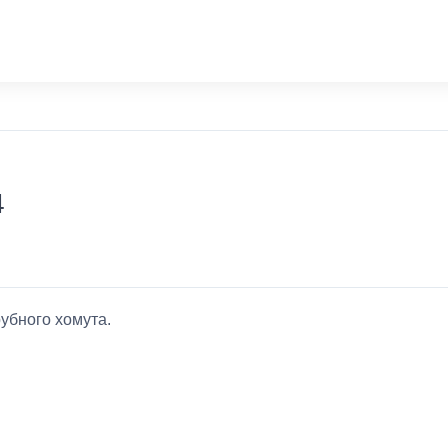
4
убного хомута.