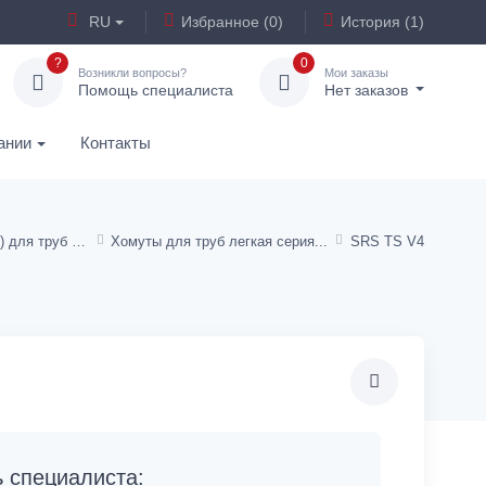
RU
Избранное (0)
История (1)
?
0
Возникли вопросы?
Мои заказы
Помощь специалиста
Нет заказов
ании
Контакты
Хомуты (крепления) для труб и шлангов
Хомуты для труб легкая серия
SRS TS V4
специалиста: