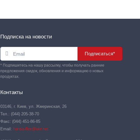
Подписка на новости
Подписаться*
* Подпишитесь на нашу рассылку, чтобы получать ранние
предложения скидок, обновления и информацию о новых
продуктах.
Контакты
03146, г. Киев, ул. Жмеринская, 26
Тел.: (044) 205-38-70
Факс: (044) 451-86-85
Email:
hansa-flex@ukr.net