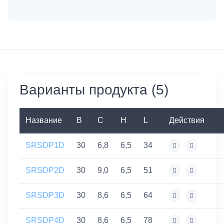
Варианты продукта (5)
Название
B
C
H
L
Действия
SRSDP1D
30
6,8
6,5
34
SRSDP2D
30
9,0
6,5
51
SRSDP3D
30
8,6
6,5
64
SRSDP4D
30
8,6
6,5
78