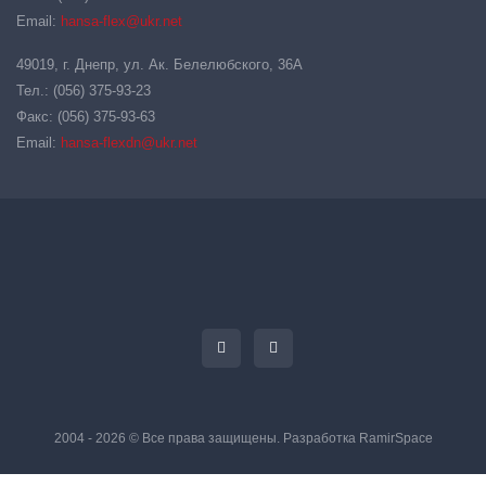
Email:
hansa-flex@ukr.net
49019, г. Днепр, ул. Ак. Белелюбского, 36А
Тел.: (056) 375-93-23
Факс: (056) 375-93-63
Email:
hansa-flexdn@ukr.net
2004 - 2026 © Все права защищены. Разработка
RamirSpace