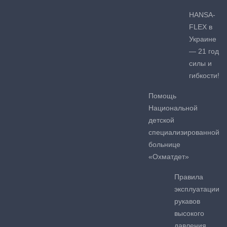
HANSA-
FLEX в
Украине
— 21 год
силы и
гибкости!
Помощь
Национальной
детской
специализированной
больнице
«Охматдет»
Правила
эксплуатации
рукавов
высокого
давления