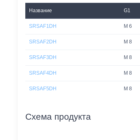
Название
G1
SRSAF1DH
M 6
SRSAF2DH
M 8
SRSAF3DH
M 8
SRSAF4DH
M 8
SRSAF5DH
M 8
Схема продукта