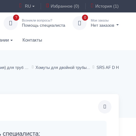
RU
Избранное (0)
История (1)
?
0
Возникли вопросы?
Мои заказы
Помощь специалиста
Нет заказов
ании
Контакты
Хомуты (крепления) для труб и шлангов
Хомуты для двойной трубы
SRS AF D H
специалиста: