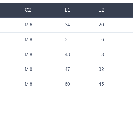
G2
L1
L2
M 6
34
20
M 8
31
16
M 8
43
18
M 8
47
32
M 8
60
45