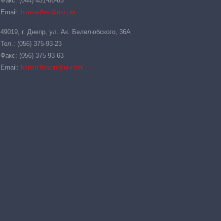
Факс: (044) 451-86-85
Email:
hansa-flex@ukr.net
49019, г. Днепр, ул. Ак. Белелюбского, 36А
Тел.: (056) 375-93-23
Факс: (056) 375-93-63
Email:
hansa-flexdn@ukr.net