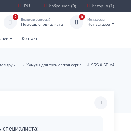
RU
Избранное (0)
История (1)
?
0
Возникли вопросы?
Мои заказы
Помощь специалиста
Нет заказов
ании
Контакты
Хомуты (крепления) для труб и шлангов
Хомуты для труб легкая серия
SRS 0 SP V4
специалиста: