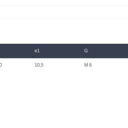
e1
G
0
10,5
M 6