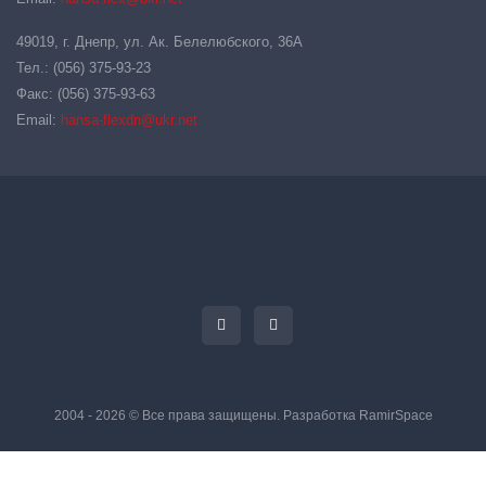
49019, г. Днепр, ул. Ак. Белелюбского, 36А
Тел.: (056) 375-93-23
Факс: (056) 375-93-63
Email:
hansa-flexdn@ukr.net
2004 - 2026 © Все права защищены. Разработка
RamirSpace