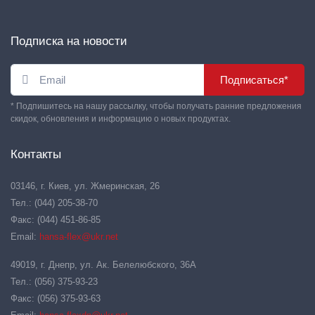
Подписка на новости
Подписаться*
* Подпишитесь на нашу рассылку, чтобы получать ранние предложения
скидок, обновления и информацию о новых продуктах.
Контакты
03146, г. Киев, ул. Жмеринская, 26
Тел.: (044) 205-38-70
Факс: (044) 451-86-85
Email:
hansa-flex@ukr.net
49019, г. Днепр, ул. Ак. Белелюбского, 36А
Тел.: (056) 375-93-23
Факс: (056) 375-93-63