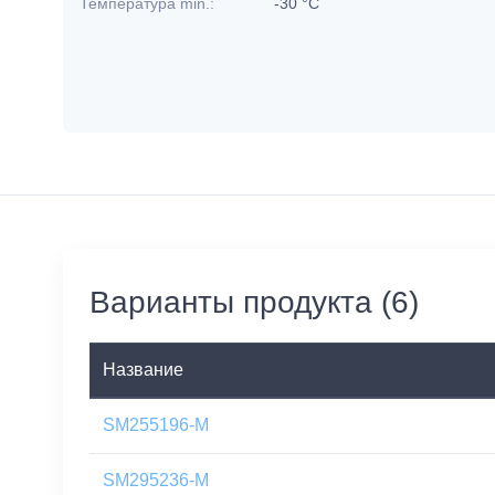
Температура min.:
-30 °C
Варианты продукта (6)
Название
SM255196-M
SM295236-M