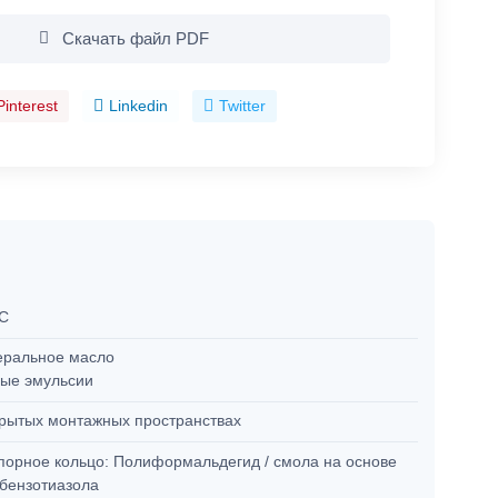
Скачать файл PDF
Pinterest
Linkedin
Twitter
°C
ральное масло
ые эмульсии
крытых монтажных пространствах
опорное кольцо: Полиформальдегид / смола на основе
бензотиазола