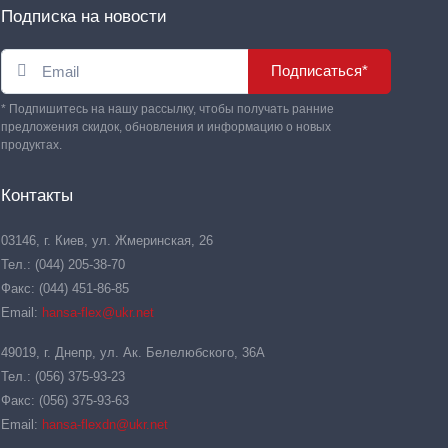
Подписка на новости
Подписаться*
* Подпишитесь на нашу рассылку, чтобы получать ранние
предложения скидок, обновления и информацию о новых
продуктах.
Контакты
03146, г. Киев, ул. Жмеринская, 26
Тел.: (044) 205-38-70
Факс: (044) 451-86-85
Email:
hansa-flex@ukr.net
49019, г. Днепр, ул. Ак. Белелюбского, 36А
Тел.: (056) 375-93-23
Факс: (056) 375-93-63
Email:
hansa-flexdn@ukr.net