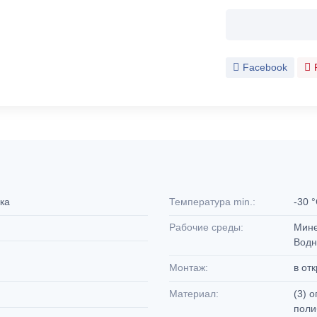
Facebook
ока
Температура min.:
-30 
Рабочие среды:
Мине
Водн
Монтаж:
в от
Материал:
(3) 
поли