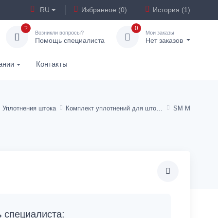
RU
Избранное (0)
История (1)
?
0
Возникли вопросы?
Мои заказы
Помощь специалиста
Нет заказов
ании
Контакты
Уплотнения штока
Комплект уплотнений для штока, SM, SM-M
SM M
специалиста: