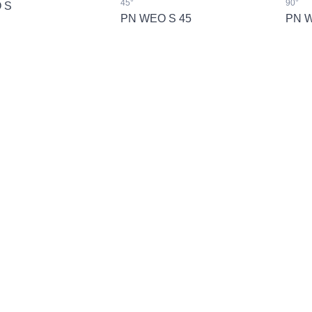
45°
90°
 S
PN WEO S 45
PN W