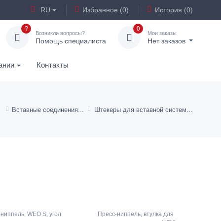
RU
Избранное (0)
История (0)
?
0
Возникли вопросы?
Мои заказы
Помощь специалиста
Нет заказов
ании
Контакты
Вставные соединения
Штекеры для вставной системы WEO
ниппель, WEO S, угол
Пресс-ниппель, втулка для