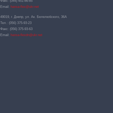
Факс: (044) 451-86-85
Email:
hansa-flex@ukr.net
49019, г. Днепр, ул. Ак. Белелюбского, 36А
Тел.: (056) 375-93-23
Факс: (056) 375-93-63
Email:
hansa-flexdn@ukr.net