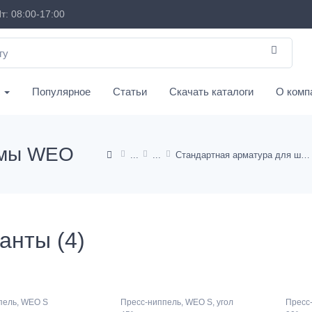
т: 08:00-17:00
с
Популярное
Статьи
Скачать каталоги
О комп
емы WEO
Стандартная арматура для шлангов TE, KP, от HD 100 до HD 400
анты (4)
пель, WEO S
Пресс-ниппель, WEO S, угол
Пресс-