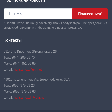
Подписка на новости
Подписаться*
* Подпишитесь на нашу рассылку, чтобы получать ранние предложения
скидок, обновления и информацию о новых продуктах.
Контакты
03146, г. Киев, ул. Жмеринская, 26
Тел.: (044) 205-38-70
Факс: (044) 451-86-85
Email:
hansa-flex@ukr.net
49019, г. Днепр, ул. Ак. Белелюбского, 36А
Тел.: (056) 375-93-23
Факс: (056) 375-93-63
Email:
hansa-flexdn@ukr.net