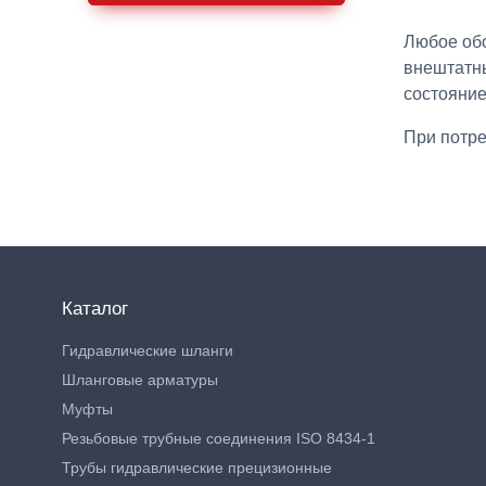
Любое обо
внештатны
состояние
При потре
Каталог
Гидравлические шланги
Шланговые арматуры
Муфты
Резьбовые трубные соединения ISO 8434-1
Трубы гидравлические прецизионные