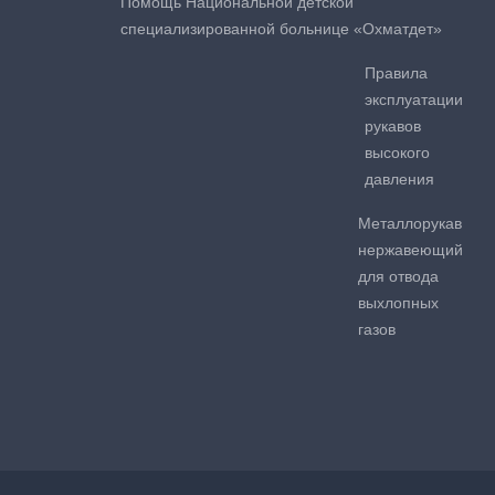
Помощь Национальной детской
специализированной больнице «Охматдет»
Правила
эксплуатации
рукавов
высокого
давления
Металлорукав
нержавеющий
для отвода
выхлопных
газов