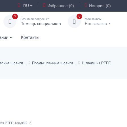
RU
Избранное (0)
История (0)
?
0
Возникли вопросы?
Мои заказы
Помощь специалиста
Нет заказов
ании
Контакты
еские шланги
Промышленные шланги
Шланги из PTFE
из PTFE, гладкий, 2