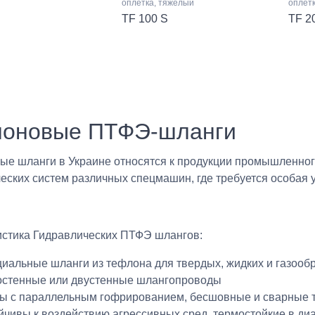
оплетка, тяжелый
оплет
TF 100 S
TF 2
оновые ПТФЭ-шланги
е шланги в Украине относятся к продукции промышленног
еских систем различных спецмашин, где требуется особая 
истика Гидравлических ПТФЭ шлангов:
иальные шланги из тефлона для твердых, жидких и газооб
стенные или двустенные шлангопроводы
ы с параллельным гофрированием, бесшовные и сварные 
йчивы к воздействию агрессивных сред, термостойкие в диа