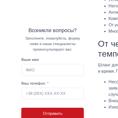
Него
Анти
Комп
От у
Возникли вопросы?
Мног
Заполните, пожалуйста, форму
От ч
ниже и наши специалисты
проконсультируют вас:
темп
Ваше имя:
Шланг для
и время.
Несо
Ваш телефон:
*
заяв
случ
Внеш
Изно
Отправить