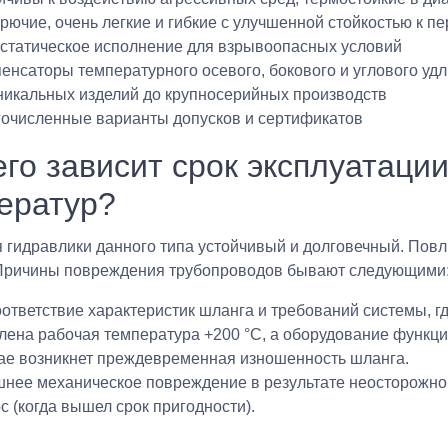
рючие, очень легкие и гибкие с улучшенной стойкостью к п
статическое исполнение для взрывоопасных условий
енсаторы температурного осевого, бокового и углового уд
никальных изделий до крупносерийных производств
очисленные варианты допусков и сертификатов
его зависит срок эксплуатаци
ератур?
 гидравлики данного типа устойчивый и долговечный. Повл
 Причины повреждения трубопроводов бывают следующими
ответствие характеристик шланга и требований системы, г
лена рабочая температура +200 °C, а оборудование функци
ае возникнет преждевременная изношенность шланга.
нее механическое повреждение в результате неосторожног
с (когда вышел срок пригодности).