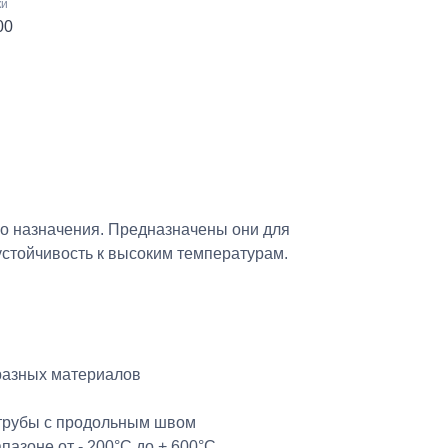
ки
00
о назначения. Предназначены они для
устойчивость к высоким температурам.
разных материалов
трубы с продольным швом
пазоне от - 200°C до + 600°C