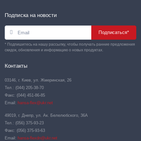
Подписка на новости
Подписаться*
* Подпишитесь на нашу рассылку, чтобы получать ранние предложения
скидок, обновления и информацию о новых продуктах.
Контакты
03146, г. Киев, ул. Жмеринская, 26
Тел.: (044) 205-38-70
Факс: (044) 451-86-85
Email:
hansa-flex@ukr.net
49019, г. Днепр, ул. Ак. Белелюбского, 36А
Тел.: (056) 375-93-23
Факс: (056) 375-93-63
Email:
hansa-flexdn@ukr.net