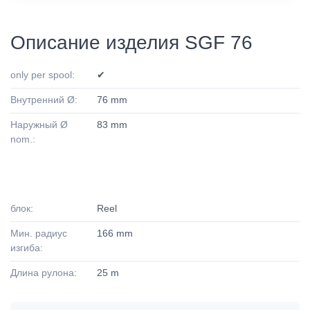
Описание изделия SGF 76
only per spool:
✔
Внутренний Ø:
76 mm
Наружный Ø
83 mm
nom.:
блок:
Reel
Мин. радиус
166 mm
изгиба:
Длина рулона:
25 m