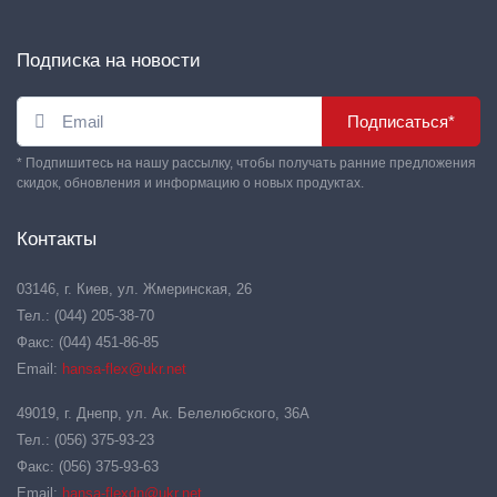
Подписка на новости
Подписаться*
* Подпишитесь на нашу рассылку, чтобы получать ранние предложения
скидок, обновления и информацию о новых продуктах.
Контакты
03146, г. Киев, ул. Жмеринская, 26
Тел.: (044) 205-38-70
Факс: (044) 451-86-85
Email:
hansa-flex@ukr.net
49019, г. Днепр, ул. Ак. Белелюбского, 36А
Тел.: (056) 375-93-23
Факс: (056) 375-93-63
Email:
hansa-flexdn@ukr.net