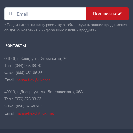
Подписаться*
* Подпишитесь на нашу рассылку, чтобы получать ранние предложения
скидок, обновления и информацию о новых продуктах.
Контакты
03146, г. Киев, ул. Жмеринская, 26
Тел.: (044) 205-38-70
Факс: (044) 451-86-85
Email:
hansa-flex@ukr.net
49019, г. Днепр, ул. Ак. Белелюбского, 36А
Тел.: (056) 375-93-23
Факс: (056) 375-93-63
Email:
hansa-flexdn@ukr.net