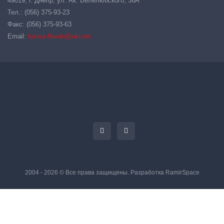
49019, г. Днепр, ул. Ак. Белелюбского, 36А
Тел.: (056) 375-93-23
Факс: (056) 375-93-63
Email:
hansa-flexdn@ukr.net
2004 - 2026 © Все права защищены. Разработка
RamirSpace