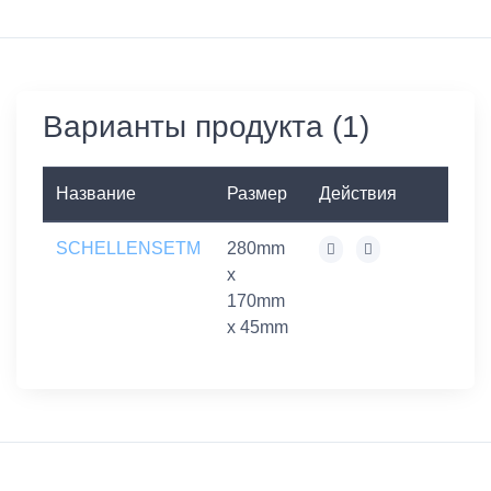
Варианты продукта (1)
Название
Размер
Действия
SCHELLENSETM
280mm
x
170mm
x 45mm