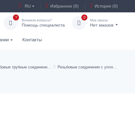
RU
Избранное (0)
История (0)
?
0
Возникли вопросы?
Мои заказы
Помощь специалиста
Нет заказов
ании
Контакты
Резьбовые трубные соединения L-образной формы
Резьбовые соединения с уплотнительным конусом