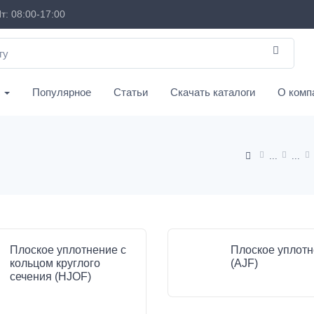
т: 08:00-17:00
с
Популярное
Статьи
Скачать каталоги
О комп
Плоское уплотнение с
Плоское уплот
кольцом круглого
(AJF)
сечения (HJOF)