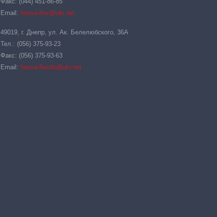
Факс: (044) 451-86-85
Email:
hansa-flex@ukr.net
49019, г. Днепр, ул. Ак. Белелюбского, 36А
Тел.: (056) 375-93-23
Факс: (056) 375-93-63
Email:
hansa-flexdn@ukr.net