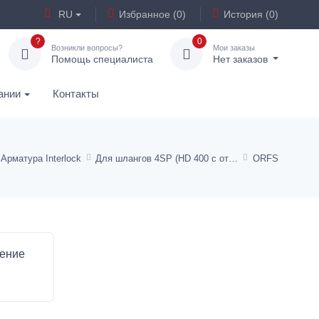
RU
Избранное (0)
История (0)
?
0
Возникли вопросы?
Мои заказы
Помощь специалиста
Нет заказов
ании
Контакты
Арматура Interlock
Для шлангов 4SP (HD 400 с отрывным предохранителем)
ORFS
нение