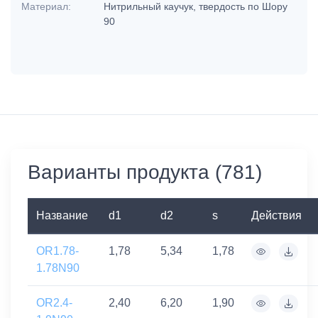
Материал:
Нитрильный каучук, твердость по Шору
90
Варианты продукта (781)
Название
d1
d2
s
Действия
OR1.78-
1,78
5,34
1,78
1.78N90
OR2.4-
2,40
6,20
1,90