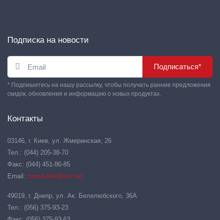
Подписка на новости
Подписаться*
* Подпишитесь на нашу рассылку, чтобы получать ранние предложения
скидок, обновления и информацию о новых продуктах.
Контакты
03146, г. Киев, ул. Жмеринская, 26
Тел.: (044) 205-38-70
Факс: (044) 451-86-85
Email:
hansa-flex@ukr.net
49019, г. Днепр, ул. Ак. Белелюбского, 36А
Тел.: (056) 375-93-23
Факс: (056) 375-93-63