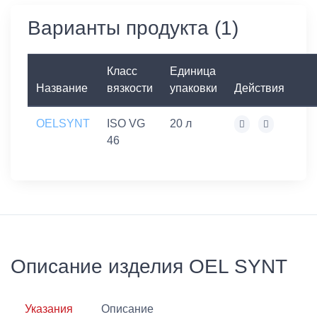
Варианты продукта (1)
Класс
Единица
Название
вязкости
упаковки
Действия
OELSYNT
ISO VG
20 л
46
Описание изделия OEL SYNT
Указания
Описание