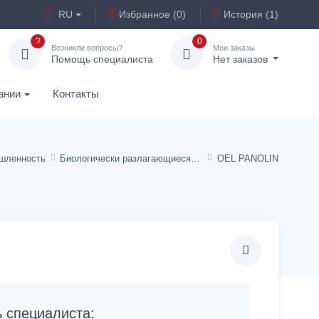
RU
Избранное (0)
История (1)
?
0
Возникли вопросы?
Мои заказы
Помощь специалиста
Нет заказов
ании
Контакты
шленность
Биологически разлагающиеся гидравлические жидкости
OEL PANOLIN
специалиста: