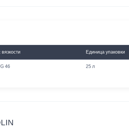
 вязкости
Единица упаковки
VG 46
25 л
OLIN