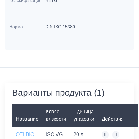
Классификация:
HETG
Норма:
DIN ISO 15380
Варианты продукта (1)
Класс
Единица
Название
вязкости
упаковки
Действия
OELBIO
ISO VG
20 л