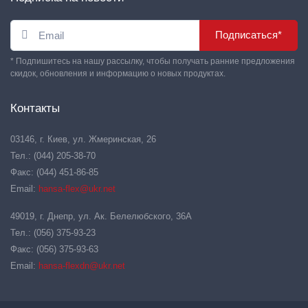
Подписаться*
* Подпишитесь на нашу рассылку, чтобы получать ранние предложения
скидок, обновления и информацию о новых продуктах.
Контакты
03146, г. Киев, ул. Жмеринская, 26
Тел.: (044) 205-38-70
Факс: (044) 451-86-85
Email:
hansa-flex@ukr.net
49019, г. Днепр, ул. Ак. Белелюбского, 36А
Тел.: (056) 375-93-23
Факс: (056) 375-93-63
Email:
hansa-flexdn@ukr.net