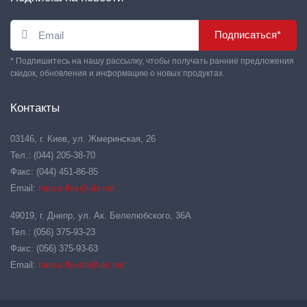
Подписаться*
* Подпишитесь на нашу рассылку, чтобы получать ранние предложения
скидок, обновления и информацию о новых продуктах.
Контакты
03146, г. Киев, ул. Жмеринская, 26
Тел.: (044) 205-38-70
Факс: (044) 451-86-85
Email:
hansa-flex@ukr.net
49019, г. Днепр, ул. Ак. Белелюбского, 36А
Тел.: (056) 375-93-23
Факс: (056) 375-93-63
Email:
hansa-flexdn@ukr.net