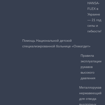
HANSA-
FLEX в
Украине
— 21 год
силы и
гибкости!
Помощь Национальной детской
специализированной больнице «Охматдет»
Правила
эксплуатации
рукавов
высокого
давления
Металлорукав
нержавеющий
для отвода
выхлопных