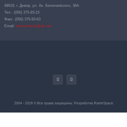
49019, г. Днепр, ул. Ак. Белелюбского, 36А
Тел.: (056) 375-93-23
Факс: (056) 375-93-63
Email:
hansa-flexdn@ukr.net
2004 - 2026 © Все права защищены. Разработка
RamirSpace