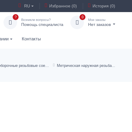
RU
Избранное (0)
История (0)
?
0
Возникли вопросы?
Мои заказы
Помощь специалиста
Нет заказов
ании
Контакты
Переборочные резьбовые соединения
Метрическая наружная резьба