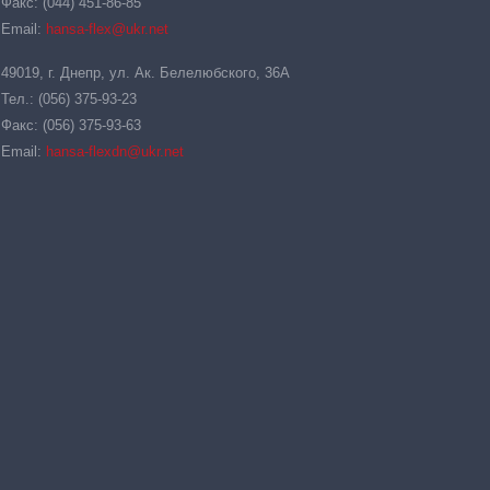
Факс: (044) 451-86-85
Email:
hansa-flex@ukr.net
49019, г. Днепр, ул. Ак. Белелюбского, 36А
Тел.: (056) 375-93-23
Факс: (056) 375-93-63
Email:
hansa-flexdn@ukr.net