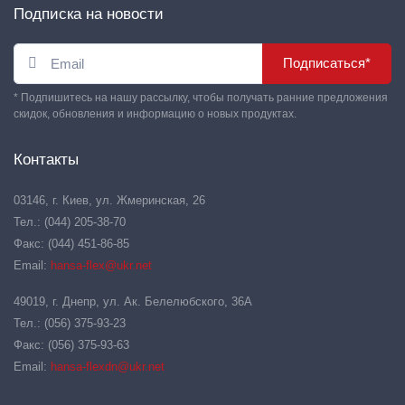
Подписка на новости
Подписаться*
* Подпишитесь на нашу рассылку, чтобы получать ранние предложения
скидок, обновления и информацию о новых продуктах.
Контакты
03146, г. Киев, ул. Жмеринская, 26
Тел.: (044) 205-38-70
Факс: (044) 451-86-85
Email:
hansa-flex@ukr.net
49019, г. Днепр, ул. Ак. Белелюбского, 36А
Тел.: (056) 375-93-23
Факс: (056) 375-93-63
Email:
hansa-flexdn@ukr.net