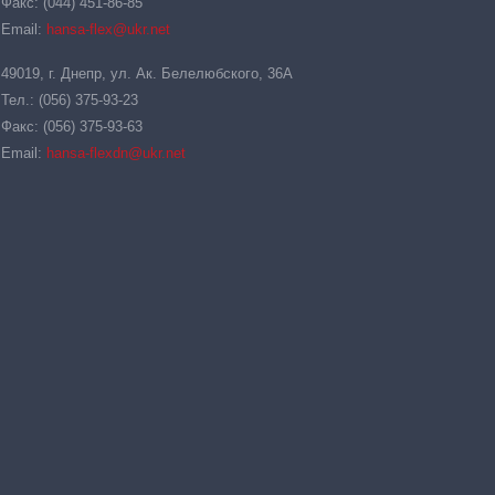
Факс: (044) 451-86-85
Email:
hansa-flex@ukr.net
49019, г. Днепр, ул. Ак. Белелюбского, 36А
Тел.: (056) 375-93-23
Факс: (056) 375-93-63
Email:
hansa-flexdn@ukr.net