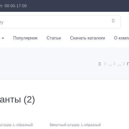
т: 08:00-17:00
с
Популярное
Статьи
Скачать каталоги
О комп
анты (2)
штуцер, L-образный
Ввертный штуцер, L-образный