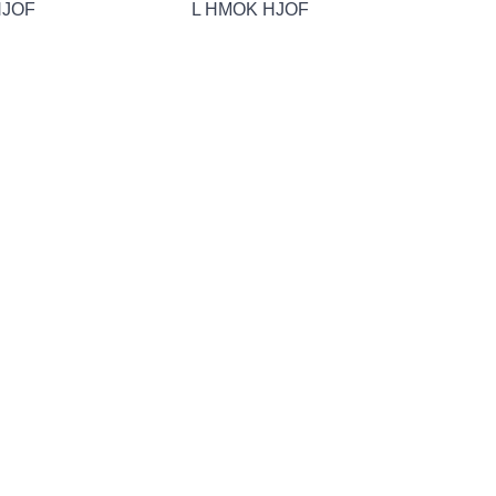
HJOF
L HMOK HJOF