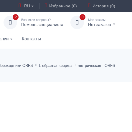
RU
Избранное (0)
История (0)
?
0
Возникли вопросы?
Мои заказы
Помощь специалиста
Нет заказов
ании
Контакты
Переходники ORFS
L-образная форма
mетрическая - ORFS