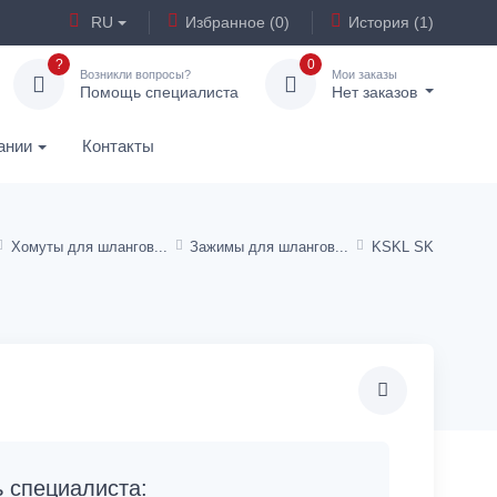
RU
Избранное (0)
История (1)
?
0
Возникли вопросы?
Мои заказы
Помощь специалиста
Нет заказов
ании
Контакты
Хомуты для шлангов
Зажимы для шлангов
KSKL SK
специалиста: