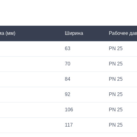
а (мм)
Ширина
Рабочее дав
63
PN 25
70
PN 25
84
PN 25
92
PN 25
106
PN 25
117
PN 25