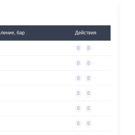
ление, бар
Действия