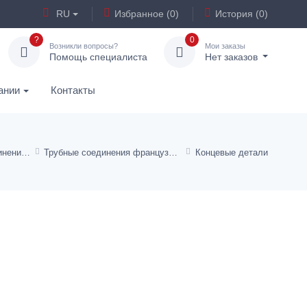
RU
Избранное (0)
История (0)
?
0
Возникли вопросы?
Мои заказы
Помощь специалиста
Нет заказов
ании
Контакты
Резьбовые трубные соединения ISO 8434-1
Трубные соединения французской серии
Концевые детали