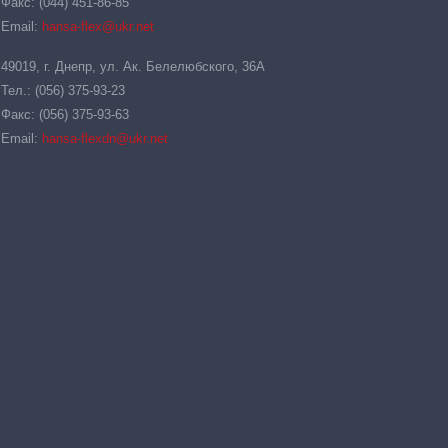
Факс: (044) 451-86-85
Email:
hansa-flex@ukr.net
49019, г. Днепр, ул. Ак. Белелюбского, 36А
Тел.: (056) 375-93-23
Факс: (056) 375-93-63
Email:
hansa-flexdn@ukr.net