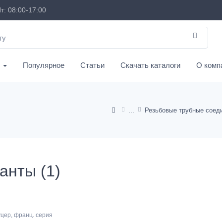
т: 08:00-17:00
с
Популярное
Статьи
Скачать каталоги
О комп
анты (1)
цер, франц. серия