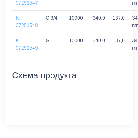
07251547
m
K-
G 3/4
10000
340,0
137,0
34
07251548
m
K-
G 1
10000
340,0
137,0
34
07251549
m
Схема продукта