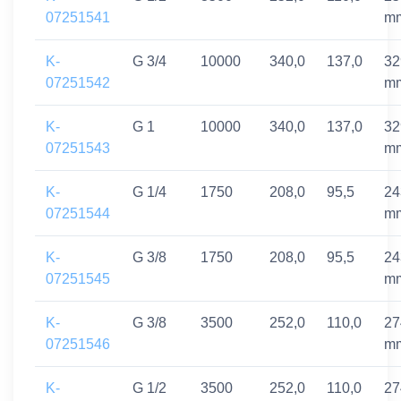
07251541
m
K-
G 3/4
10000
340,0
137,0
32
07251542
m
K-
G 1
10000
340,0
137,0
32
07251543
m
K-
G 1/4
1750
208,0
95,5
24
07251544
m
K-
G 3/8
1750
208,0
95,5
24
07251545
m
K-
G 3/8
3500
252,0
110,0
27
07251546
m
K-
G 1/2
3500
252,0
110,0
27