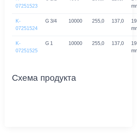
07251523
m
K-
G 3/4
10000
255,0
137,0
19
07251524
m
K-
G 1
10000
255,0
137,0
19
07251525
m
Схема продукта