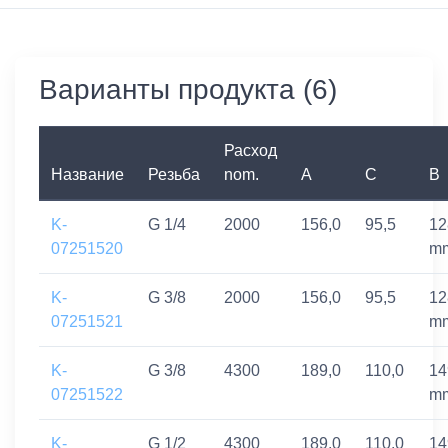
Варианты продукта (6)
Расход
Название
Резьба
nom.
A
C
B
K-
G 1/4
2000
156,0
95,5
12
07251520
m
K-
G 3/8
2000
156,0
95,5
12
07251521
m
K-
G 3/8
4300
189,0
110,0
14
07251522
m
K-
G 1/2
4300
189,0
110,0
14