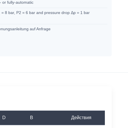
 or fully-automatic
 = 8 bar, P2 = 6 bar and pressure drop Δp = 1 bar
enungsanleitung auf Anfrage
D
B
Действия