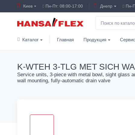
Киев
Пн-Пт: 08:00-17:00
Днепр
Пн-П
Каталог
Главная
Продукция
Серви
K-WTEH 3-TLG MET SICH WA
Service units, 3-piece with metal bowl, sight glass an
wall mounting, fully-automatic drain valve