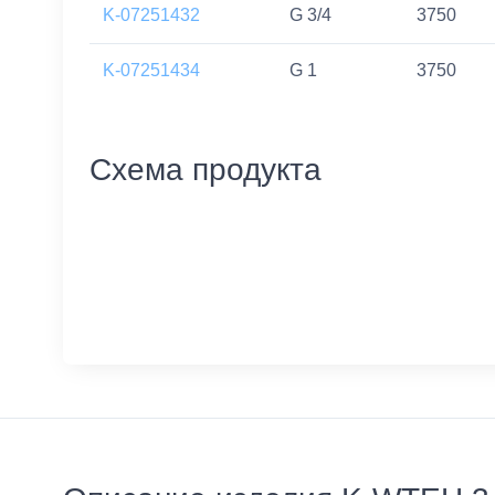
K-07251432
G 3/4
3750
K-07251434
G 1
3750
Схема продукта