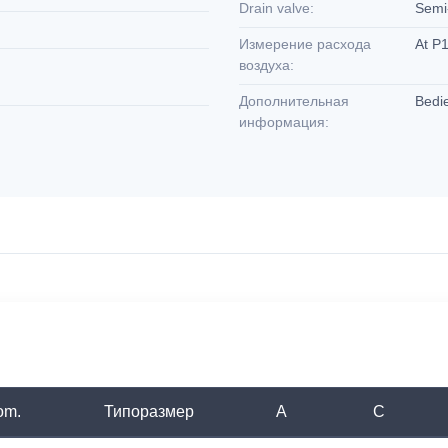
Drain valve:
Semi-
Измерение расхода
At P1
воздуха:
Дополнительная
Bedi
информация:
om.
Типоразмер
A
C