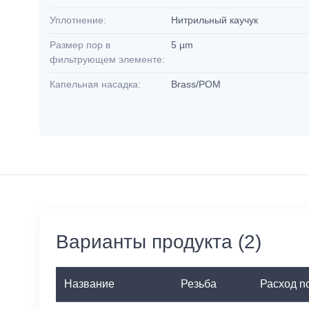
Уплотнение:
Нитрильный каучук
Размер пор в
5 µm
фильтрующем элементе:
Капельная насадка:
Brass/POM
Варианты продукта (2)
Название
Резьба
Расход n