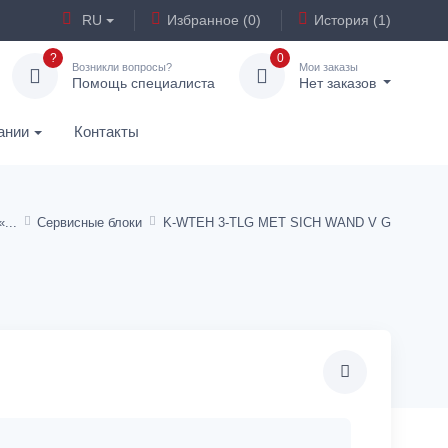
RU
Избранное (0)
История (1)
?
0
Возникли вопросы?
Мои заказы
Помощь специалиста
Нет заказов
ании
Контакты
«
Сервисные блоки
K-WTEH 3-TLG MET SICH WAND V G