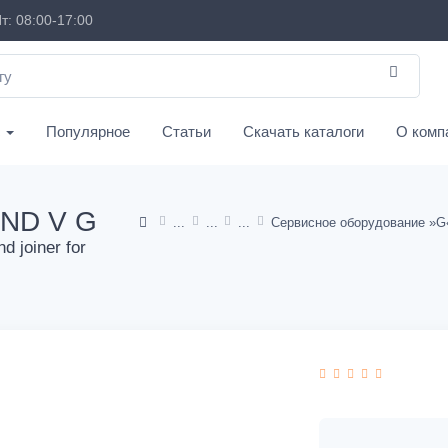
т: 08:00-17:00
с
Популярное
Статьи
Скачать каталоги
О комп
ND V G
Сервисное оборудование »G
d joiner for