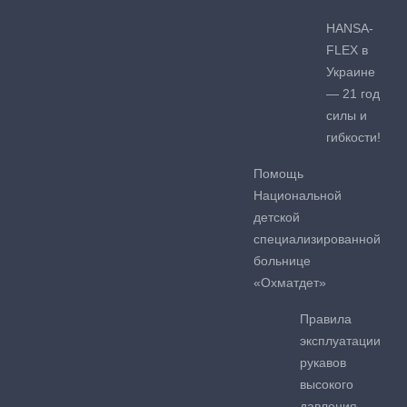
HANSA-
FLEX в
Украине
— 21 год
силы и
гибкости!
Помощь
Национальной
детской
специализированной
больнице
«Охматдет»
Правила
эксплуатации
рукавов
высокого
давления