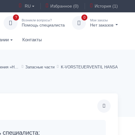
RU
Избранное (0)
История (1)
?
0
Возникли вопросы?
Мои заказы
Помощь специалиста
Нет заказов
ании
Контакты
Сервисные подразделения »HANSA«
Запасные части
K-VORSTEUERVENTIL HANSA
специалиста: