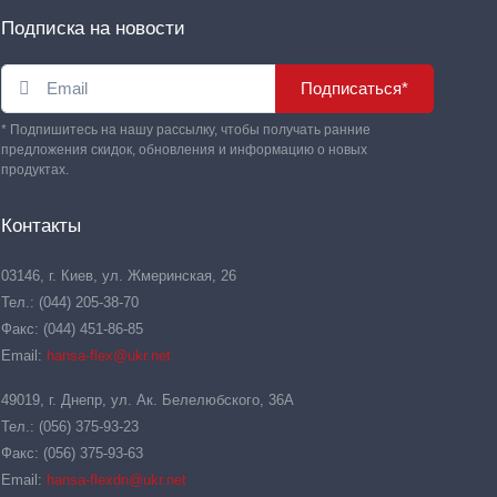
Подписка на новости
Подписаться*
* Подпишитесь на нашу рассылку, чтобы получать ранние
предложения скидок, обновления и информацию о новых
продуктах.
Контакты
03146, г. Киев, ул. Жмеринская, 26
Тел.: (044) 205-38-70
Факс: (044) 451-86-85
Email:
hansa-flex@ukr.net
49019, г. Днепр, ул. Ак. Белелюбского, 36А
Тел.: (056) 375-93-23
Факс: (056) 375-93-63
Email:
hansa-flexdn@ukr.net