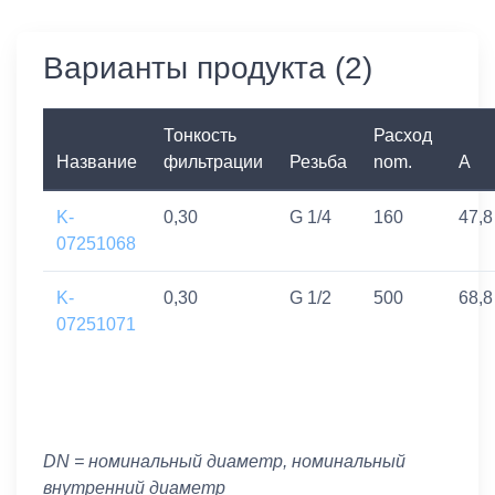
Варианты продукта (2)
Тонкость
Расход
Название
фильтрации
Резьба
nom.
A
K-
0,30
G 1/4
160
47,8
07251068
K-
0,30
G 1/2
500
68,8
07251071
DN = номинальный диаметр, номинальный
внутренний диаметр