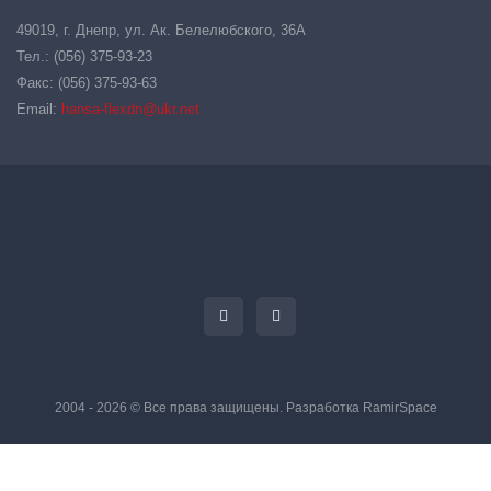
49019, г. Днепр, ул. Ак. Белелюбского, 36А
Тел.: (056) 375-93-23
Факс: (056) 375-93-63
Email:
hansa-flexdn@ukr.net
2004 - 2026 © Все права защищены. Разработка
RamirSpace