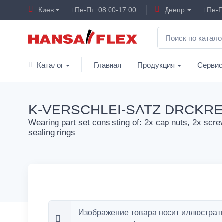
Киев
Пн-Пт: 08:00-17:00
Днепр
Пн-П
Каталог
Главная
Продукция
Серви
K-VERSCHLEI-SATZ DRCKR
Wearing part set consisting of: 2x cap nuts, 2x screw
sealing rings
Изображение товара носит иллюстрат