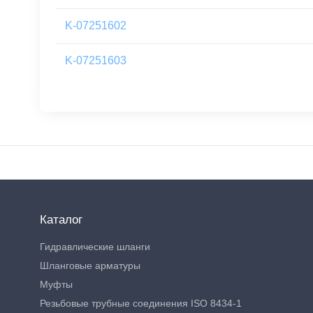
K-07251602
K-07251603
Каталог
Гидравлические шланги
Шланговые арматуры
Муфты
Резьбовые трубные соединения ISO 8434-1