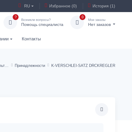
RU
Избранное (0)
История (1)
?
0
Возникли вопросы?
Мои заказы
Помощь специалиста
Нет заказов
ании
Контакты
Регуляторы давления и фильтры для воды (санитарные)
Принадлежности
K-VERSCHLEI-SATZ DRCKREGLER