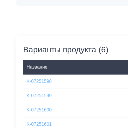
Варианты продукта (6)
Название
K-07251598
K-07251599
K-07251600
K-07251601