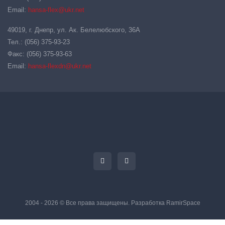
Email:
hansa-flex@ukr.net
49019, г. Днепр, ул. Ак. Белелюбского, 36А
Тел.: (056) 375-93-23
Факс: (056) 375-93-63
Email:
hansa-flexdn@ukr.net
2004 - 2026 © Все права защищены. Разработка
RamirSpace