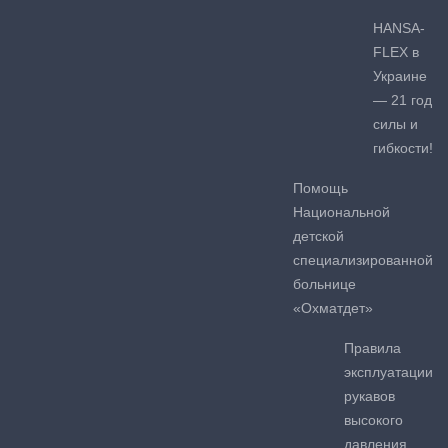
HANSA-
FLEX в
Украине
— 21 год
силы и
гибкости!
Помощь
Национальной
детской
специализированной
больнице
«Охматдет»
Правила
эксплуатации
рукавов
высокого
давления