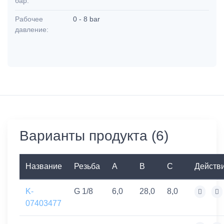
бар:
Рабочее
0 - 8 bar
давление:
Варианты продукта (6)
Название
Резьба
A
B
C
Действ
K-
G 1/8
6,0
28,0
8,0
07403477