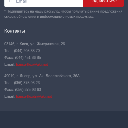
Подписаться*
* Подпишитесь на нашу рассылку, чтобы получать ранние предложения
скидок, обновления и информацию о новых продуктах.
Контакты
03146, г. Киев, ул. Жмеринская, 26
Тел.: (044) 205-38-70
Факс: (044) 451-86-85
Email:
hansa-flex@ukr.net
49019, г. Днепр, ул. Ак. Белелюбского, 36А
Тел.: (056) 375-93-23
Факс: (056) 375-93-63
Email:
hansa-flexdn@ukr.net