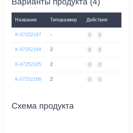
Варианты продукта (4)
Название
Типоразмер
Действия
K-07252187
-
K-07252184
2
K-07252185
2
K-07252186
2
Схема продукта