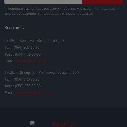
* Подпишитесь на нашу рассылку, чтобы получать ранние предложения
скидок, обновления и информацию о новых продуктах.
Контакты
03146, г. Киев, ул. Жмеринская, 26
Тел.: (044) 205-38-70
Факс: (044) 451-86-85
Email:
hansa-flex@ukr.net
49019, г. Днепр, ул. Ак. Белелюбского, 36А
Тел.: (056) 375-93-23
Факс: (056) 375-93-63
Email:
hansa-flexdn@ukr.net