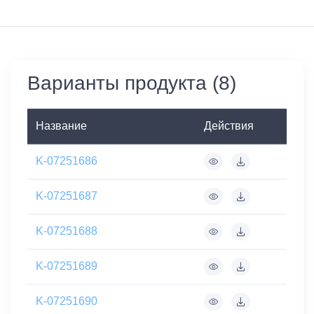
Варианты продукта (8)
Название
Действия
K-07251686
K-07251687
K-07251688
K-07251689
K-07251690