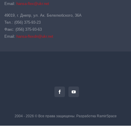
Email:
hansa-flex@ukr.net
49019, г. Днепр, ул. Ак. Белелюбского, 36А
Тел.: (056) 375-93-23
Факс: (056) 375-93-63
Email:
hansa-flexdn@ukr.net
2004 - 2026 © Все права защищены. Разработка
RamirSpace