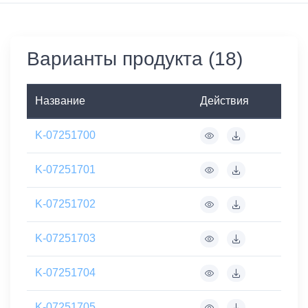
Варианты продукта (18)
Название
Действия
K-07251700
K-07251701
K-07251702
K-07251703
K-07251704
K-07251705