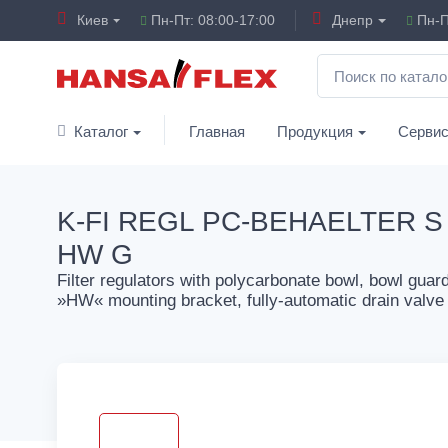
Киев
Пн-Пт: 08:00-17:00
Днепр
Пн-П
Каталог
Главная
Продукция
Серви
K-FI REGL PC-BEHAELTER S
HW G
Filter regulators with polycarbonate bowl, bowl guar
»HW« mounting bracket, fully-automatic drain valve