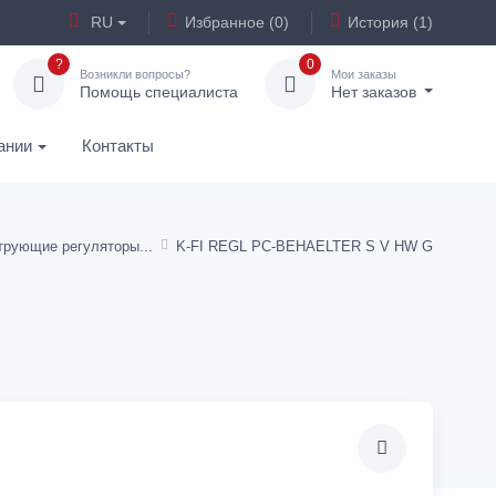
RU
Избранное (0)
История (1)
?
0
Возникли вопросы?
Мои заказы
Помощь специалиста
Нет заказов
ании
Контакты
трующие регуляторы
K-FI REGL PC-BEHAELTER S V HW G