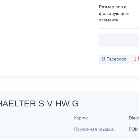
Размер пор в
фильтрующем
элементе
Facebook
EHAELTER S V HW G
Корпус:
Die-
Пружинная крышка:
PO