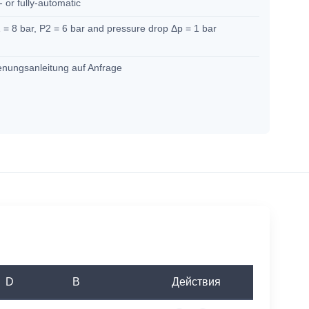
 or fully-automatic
 = 8 bar, P2 = 6 bar and pressure drop Δp = 1 bar
enungsanleitung auf Anfrage
D
B
Действия