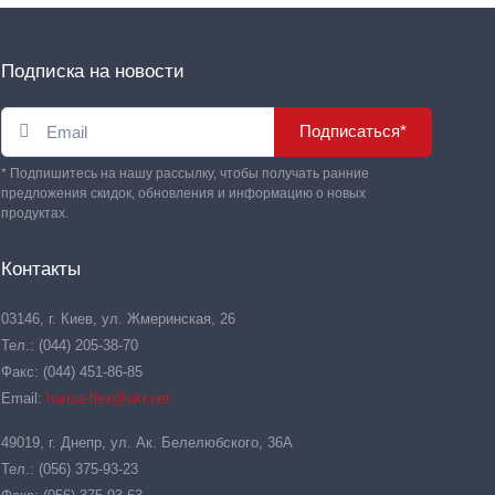
Подписка на новости
Подписаться*
* Подпишитесь на нашу рассылку, чтобы получать ранние
предложения скидок, обновления и информацию о новых
продуктах.
Контакты
03146, г. Киев, ул. Жмеринская, 26
Тел.: (044) 205-38-70
Факс: (044) 451-86-85
Email:
hansa-flex@ukr.net
49019, г. Днепр, ул. Ак. Белелюбского, 36А
Тел.: (056) 375-93-23