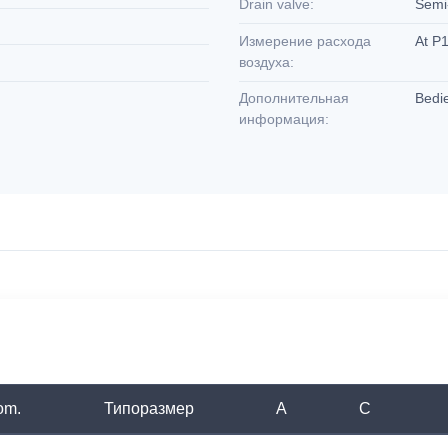
Drain valve:
Semi-
Измерение расхода
At P1
воздуха:
Дополнительная
Bedi
информация:
om.
Типоразмер
A
C