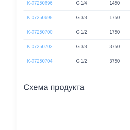
K-07250696
G 1/4
1450
K-07250698
G 3/8
1750
K-07250700
G 1/2
1750
K-07250702
G 3/8
3750
K-07250704
G 1/2
3750
Схема продукта