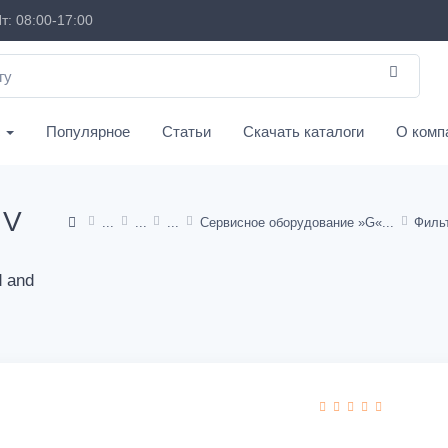
т: 08:00-17:00
с
Популярное
Статьи
Скачать каталоги
О комп
 V
Сервисное оборудование »G«
Филь
d and