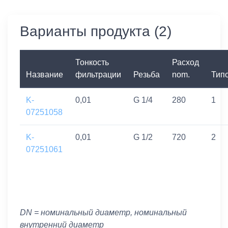
Варианты продукта (2)
Тонкость
Расход
Название
фильтрации
Резьба
nom.
Тип
K-
0,01
G 1/4
280
1
07251058
K-
0,01
G 1/2
720
2
07251061
DN = номинальный диаметр, номинальный
внутренний диаметр