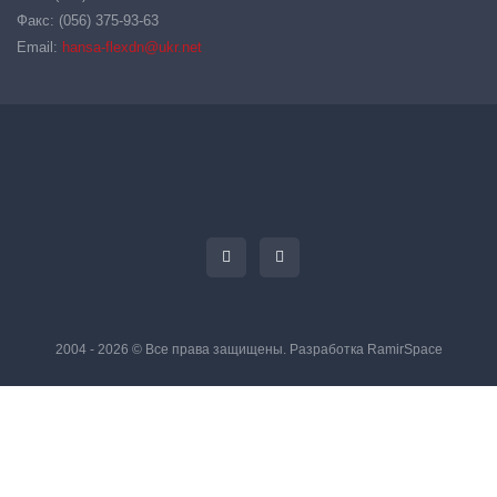
Факс: (056) 375-93-63
Email:
hansa-flexdn@ukr.net
2004 - 2026 © Все права защищены. Разработка
RamirSpace