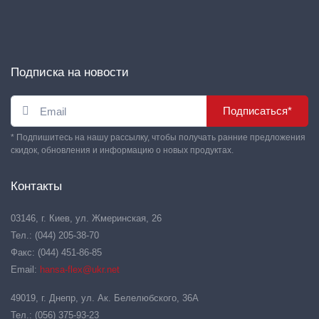
Подписка на новости
Подписаться*
* Подпишитесь на нашу рассылку, чтобы получать ранние предложения
скидок, обновления и информацию о новых продуктах.
Контакты
03146, г. Киев, ул. Жмеринская, 26
Тел.: (044) 205-38-70
Факс: (044) 451-86-85
Email:
hansa-flex@ukr.net
49019, г. Днепр, ул. Ак. Белелюбского, 36А
Тел.: (056) 375-93-23