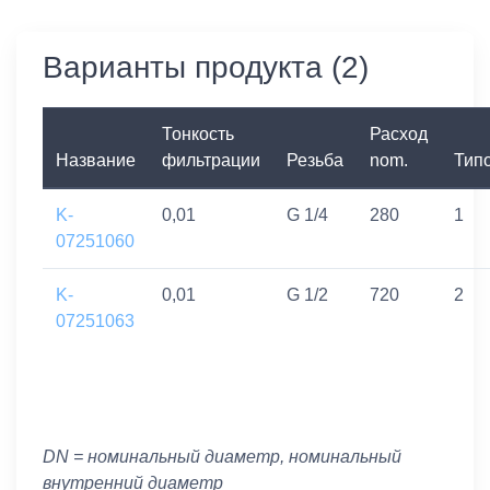
Варианты продукта (2)
Тонкость
Расход
Название
фильтрации
Резьба
nom.
Тип
K-
0,01
G 1/4
280
1
07251060
K-
0,01
G 1/2
720
2
07251063
DN = номинальный диаметр, номинальный
внутренний диаметр