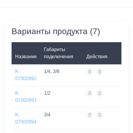
Варианты продукта (7)
Габариты
Название
подключения
Действия
K-
1/4, 3/8
07302892
K-
1/2
07302893
K-
3/4
07302894