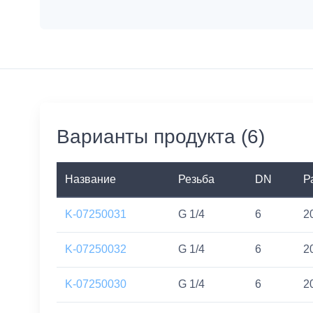
Варианты продукта (6)
Название
Резьба
DN
Р
K-07250031
G 1/4
6
2
K-07250032
G 1/4
6
2
K-07250030
G 1/4
6
2