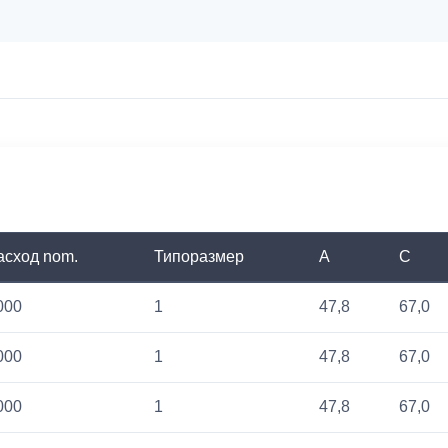
асход nom.
Типоразмер
A
C
000
1
47,8
67,0
000
1
47,8
67,0
000
1
47,8
67,0