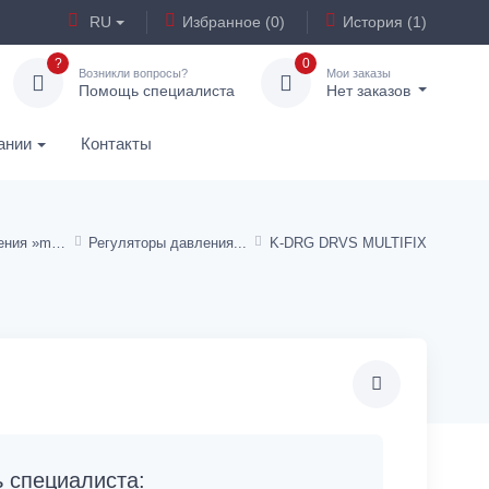
RU
Избранное (0)
История (1)
?
0
Возникли вопросы?
Мои заказы
Помощь специалиста
Нет заказов
ании
Контакты
Сервисные подразделения »multifix«
Регуляторы давления
K-DRG DRVS MULTIFIX
специалиста: