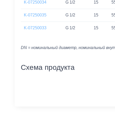
K-07250034
G 1/2
15
5
K-07250035
G 1/2
15
5
K-07250033
G 1/2
15
5
DN = номинальный диаметр, номинальный вну
Схема продукта