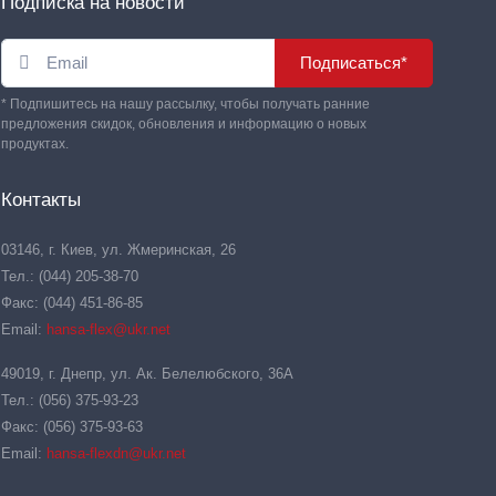
Подписка на новости
Подписаться*
* Подпишитесь на нашу рассылку, чтобы получать ранние
предложения скидок, обновления и информацию о новых
продуктах.
Контакты
03146, г. Киев, ул. Жмеринская, 26
Тел.: (044) 205-38-70
Факс: (044) 451-86-85
Email:
hansa-flex@ukr.net
49019, г. Днепр, ул. Ак. Белелюбского, 36А
Тел.: (056) 375-93-23
Факс: (056) 375-93-63
Email:
hansa-flexdn@ukr.net